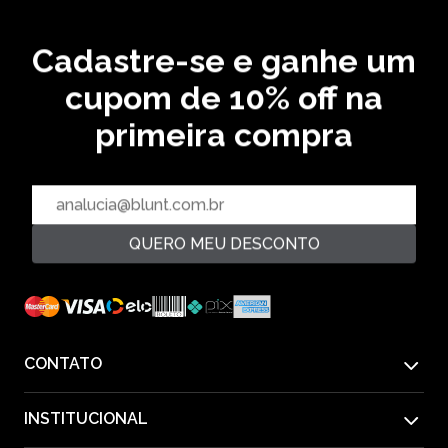
33,34 % OFF
5‌x de R$ 59,99
14,29 % OFF
Cadastre-se e ganhe um
cupom de 10% off na
CADASTRE SEU EMAIL EM NOSSA NEWSLETTER E
RECEBA EM PRIMEIRA MÃO AS ULTIMAS NOVIDADES
primeira compra
CADASTRAR
QUERO MEU DESCONTO
PAGUE COM
CONTATO
INSTITUCIONAL
55(11) 2612-1226