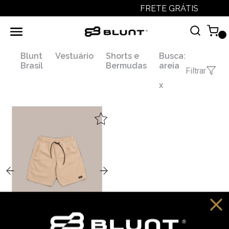
FRETE GRÁTIS
Blunt
Vestuário
Shorts e
Busca:
Brasil
Bermudas
areia
Filtrar
x
,