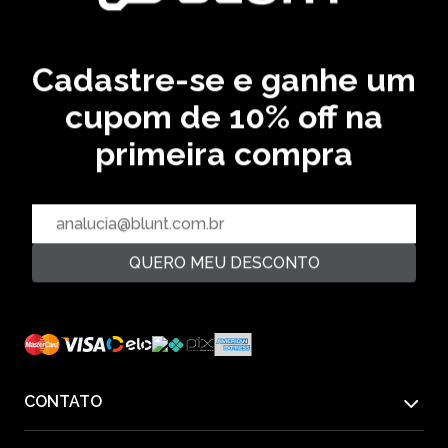
BERMUDA JUICE - AREIA
R$ 149,99
R$ 279,99
2‌x de R$ 74,99
46,43 % OFF
Cadastre-se e ganhe um
cupom de 10% off na
CADASTRE SEU EMAIL EM NOSSA NEWSLETTER E
RECEBA EM PRIMEIRA MÃO AS ULTIMAS NOVIDADES
primeira compra
CADASTRAR
QUERO MEU DESCONTO
PAGUE COM
CONTATO