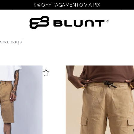
5% OFF PAGAMENTO VIA PIX
Outros
Acessórios
Cal
sca: caqui
Ver Todos
Ver Todos
Ver
Juvenil
Chaveiros E Adesivos
Chin
Feminino
Cuecas
Packs
Gorros
Pochetes
Mochilas
Meias
Bags
Bonés
Bucket
Carteiras