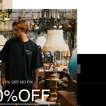
I
% OFF
CADASTRAR
COM
SEGURANÇA