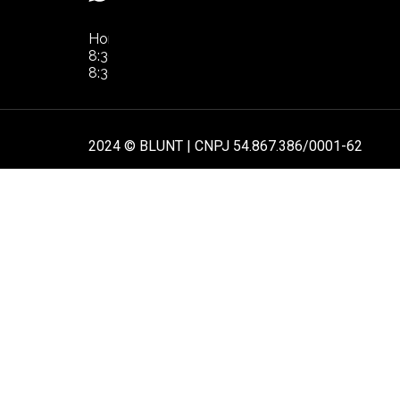
NOS
Horário de Atendimento:
POL
8:30hs às 17:30hs de segunda à quinta.
8:30hs às 16:30hs na sexta-feira
AT
2024 © BLUNT | CNPJ 54.867.386/0001-62