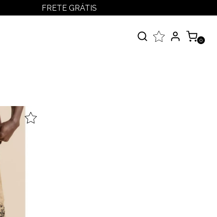
FRETE GRÁTIS
LOGIN
MEUS PEDIDOS
0
MINHA CONTA
çados
 Todos
elos