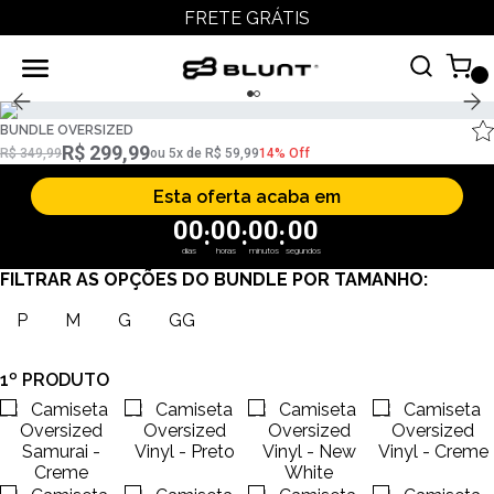
FRETE GRÁTIS
BUNDLE OVERSIZED
R$ 299,99
R$ 349,99
ou
5
x
de
R$ 59,99
14% Off
Esta oferta acaba em
00
00
00
00
:
:
:
dias
horas
minutos
segundos
FILTRAR AS OPÇÕES DO BUNDLE POR TAMANHO:
P
M
G
GG
1º PRODUTO