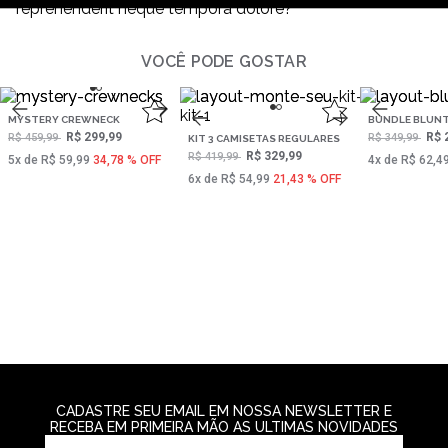
reprehenderit neque tempora dolore?
VOCÊ PODE GOSTAR
MYSTERY CREWNECK
BUNDLE BLUNT
R$ 299,99
R$ 
R$ 459,99
R$ 349,99
KIT 3 CAMISETAS REGULARES
R$ 329,99
R$ 419,99
5‌x de R$ 59,99
34,78 % OFF
4‌x de R$ 62,4
6‌x de R$ 54,99
21,43 % OFF
CADASTRE SEU EMAIL EM NOSSA NEWSLETTER E
RECEBA EM PRIMEIRA MÃO AS ULTIMAS NOVIDADES