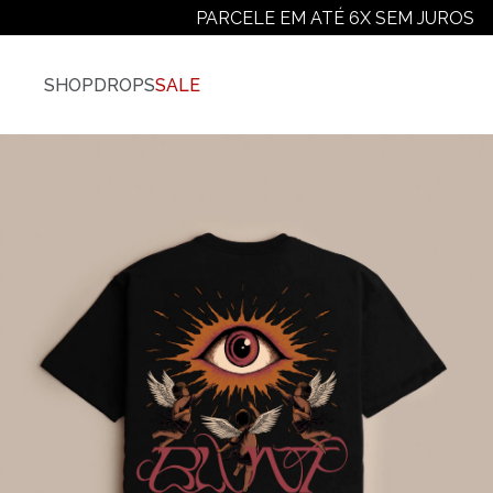
PARCELE EM ATÉ 6X SEM JUROS
SHOP
DROPS
SALE
Vestuário
Ver Todos
Camisetas
Camiseta Plus-Size
Camiseta Manga Longa
Moletons
Jaquetas E Casacos
Camisas
Calças
Shorts E Bermudas