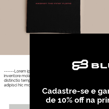
Ga
------Lorem ipsum dolor sit amet consectetur, adipisicing e
inventore molestiae quia voluptates officiis magni ipsum i
distinctio tempora veniam quia quisquam incidunt reiciendis
adipisci hic molestiae, amet quibusdam cupiditate invento
Cadastre-se e g
de 10% off na pr