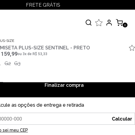
FRETE GRÁTIS
LOGIN
MEUS PEDIDOS
0
MINHA CONTA
çados
US-SIZE
MISETA PLUS-SIZE SENTINEL - PRETO
 Todos
 159,99
ou
3
x
de
R$ 53,33
elos
1
G2
G3
Finalizar compra
lcule as opções de entrega e retirada
Calcular
o sei meu CEP