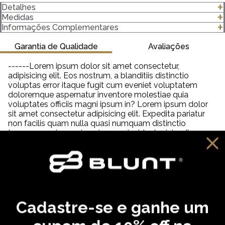
Detalhes
-Modelagem Plus-Size
Medidas
-100% algodão
clique para abrir as medidas
Informações Complementares
-Gola canelada 2,5 Centímetros (cm) 2x1 com Elastano
-Gramatura 182 g/m²
Garantia de Qualidade
Avaliações
Importante saber:
------Lorem ipsum dolor sit amet consectetur,
-As cores podem ter algumas variações de acordo com o
adipisicing elit. Eos nostrum, a blanditiis distinctio
monitor ou dispositivo que está utilizando.
voluptas error itaque fugit cum eveniet voluptatem
-Em produtos de algodão pode haver encolhimento de 2,5 a
doloremque aspernatur inventore molestiae quia
3%.
voluptates officiis magni ipsum in? Lorem ipsum dolor
sit amet consectetur adipisicing elit. Expedita pariatur
non facilis quam nulla quasi numquam distinctio
tempora veniam quia quisquam incidunt reiciendis,
saepe neque unde labore illum dolor provident. Lorem
ipsum dolor sit amet consectetur adipisicing elit. Aut
distinctio adipisci hic molestiae, amet quibusdam
cupiditate inventore fugit eveniet aliquam similique
praesentium debitis ab necessitatibus, dolorem
reprehenderit neque tempora dolore?
Cadastre-se e ganhe um
VOCÊ PODE GOSTAR