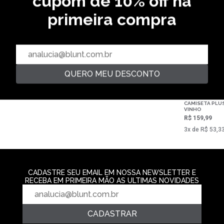
cupom de 10% off na
primeira compra
PLUS-SIZE
PLUS-SIZE
PLUS-SIZE
CAMISETA PLUS-SIZE PATRIA -
PRETO
CAMISETA PLUS-SIZE SOLAGE -
PRETO
R$ 159,99
R$ 159,99
3‌x de R$ 53,33
3‌x de R$ 53,33
QUERO MEU DESCONTO
CAMISETA PLUS
VINHO
R$ 159,99
3‌x de R$ 53,3
CADASTRE SEU EMAIL EM NOSSA NEWSLETTER E
RECEBA EM PRIMEIRA MÃO AS ULTIMAS NOVIDADES
CADASTRAR