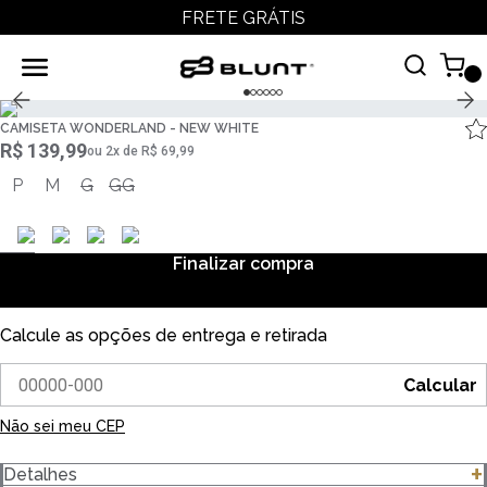
FRETE GRÁTIS
CAMISETA WONDERLAND - NEW WHITE
R$ 139,99
ou
2
x
de
R$ 69,99
P
M
G
GG
Finalizar compra
Calcule as opções de entrega e retirada
Calcular
Não sei meu CEP
Detalhes