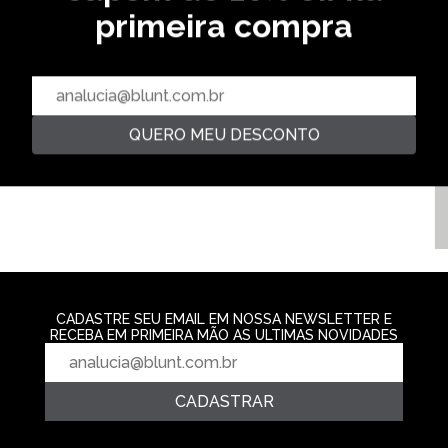
primeira compra
CAMISETA SUNBLISS - PRETO
CAMISETA PARAMOUNT -
NOITE
R$ 139,99
R$ 129,99
2‌x de R$ 69,99
2‌x de R$ 64,99
QUERO MEU DESCONTO
CAMISETA DERE
CONCRETO
R$ 139,99
2‌x de R$ 69,9
CADASTRE SEU EMAIL EM NOSSA NEWSLETTER E
RECEBA EM PRIMEIRA MÃO AS ULTIMAS NOVIDADES
CADASTRAR