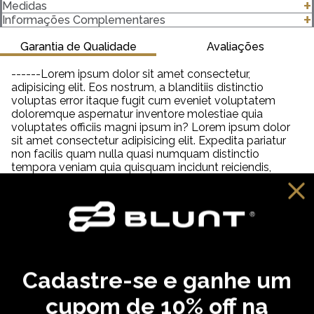
-Modelagem Regular
Medidas
-100% algodão
clique para abrir as medidas
Informações Complementares
-Gola canelada 2,5 Centímetros (cm) 2x1 com Elastano
-Gramatura 182 g/m²
Garantia de Qualidade
Avaliações
Importante saber:
------Lorem ipsum dolor sit amet consectetur,
-As cores podem ter algumas variações de acordo com o
adipisicing elit. Eos nostrum, a blanditiis distinctio
monitor ou dispositivo que está utilizando.
voluptas error itaque fugit cum eveniet voluptatem
-Em produtos de algodão pode haver encolhimento de 2,5 a
doloremque aspernatur inventore molestiae quia
3%.
voluptates officiis magni ipsum in? Lorem ipsum dolor
sit amet consectetur adipisicing elit. Expedita pariatur
non facilis quam nulla quasi numquam distinctio
tempora veniam quia quisquam incidunt reiciendis,
saepe neque unde labore illum dolor provident. Lorem
ipsum dolor sit amet consectetur adipisicing elit. Aut
distinctio adipisci hic molestiae, amet quibusdam
cupiditate inventore fugit eveniet aliquam similique
praesentium debitis ab necessitatibus, dolorem
reprehenderit neque tempora dolore?
Cadastre-se e ganhe um
VOCÊ PODE GOSTAR
cupom de 10% off na