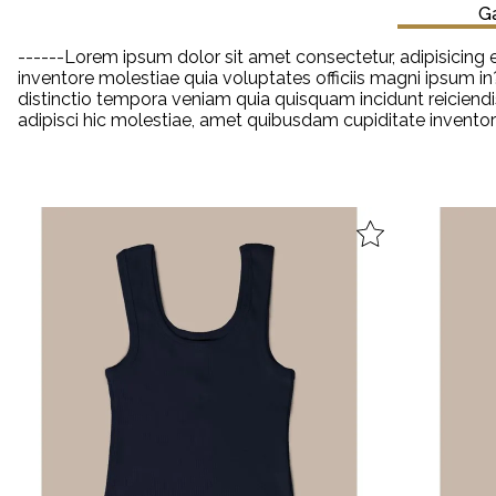
Ga
------Lorem ipsum dolor sit amet consectetur, adipisicing e
inventore molestiae quia voluptates officiis magni ipsum i
distinctio tempora veniam quia quisquam incidunt reiciendis
adipisci hic molestiae, amet quibusdam cupiditate invento