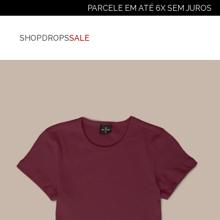
PARCELE EM ATÉ 6X SEM JUROS
SHOP
DROPS
SALE
Vestuário
Ver Todos
Camisetas
Camiseta Plus-Size
Camiseta Manga Longa
Moletons
Jaquetas E Casacos
Camisas
Calças
Shorts E Bermudas