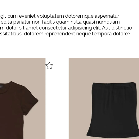
ue fugit cum eveniet voluptatem doloremque aspernatur
xpedita pariatur non facilis quam nulla quasi numquam
dolor sit amet consectetur adipisicing elit. Aut distinctio
cessitatibus, dolorem reprehenderit neque tempora dolore?