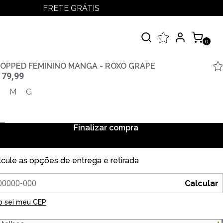
FRETE GRÁTIS
LOGIN
MEUS PEDIDOS
0
MINHA CONTA
çados
OPPED FEMININO MANGA - ROXO GRAPE
 79,99
 Todos
M
G
elos
Finalizar compra
lcule as opções de entrega e retirada
Calcular
o sei meu CEP