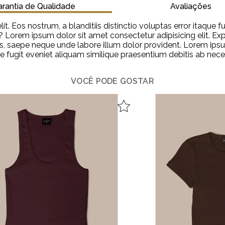
rantia de Qualidade
Avaliações
lit. Eos nostrum, a blanditiis distinctio voluptas error itaq
n? Lorem ipsum dolor sit amet consectetur adipisicing elit. E
, saepe neque unde labore illum dolor provident. Lorem ipsum 
re fugit eveniet aliquam similique praesentium debitis ab ne
VOCÊ PODE GOSTAR