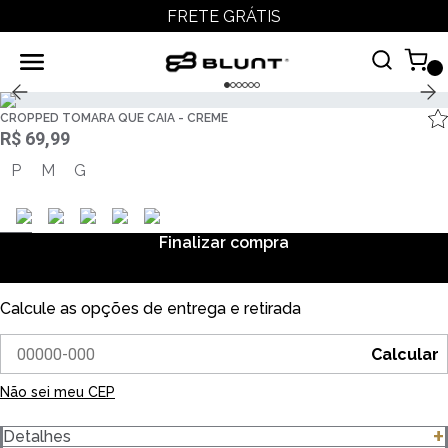
FRETE GRÁTIS
CROPPED TOMARA QUE CAIA - CREME
R$ 69,99
P
M
G
Finalizar compra
Calcule as opções de entrega e retirada
Calcular
Não sei meu CEP
Detalhes