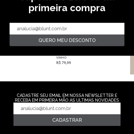
primeira compra
CROPPED FEMININO REGATA -
PRETO
R$ 69,99
QUERO MEU DESCONTO
REGATA FEMININO BASIC -
REGATA FEMINI
VINHO
PRETO
R$ 79,99
R$ 79,99
CADASTRE SEU EMAIL EM NOSSA NEWSLETTER E
RECEBA EM PRIMEIRA MÃO AS ULTIMAS NOVIDADES
CADASTRAR