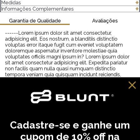
- Cropped Tomara Que Caia
Medidas
- Canelado
clique para abrir as medidas
Informações Complementares
- 96% Algodão 4% Elastano
- Gramatura 260 g/m²
Garantia de Qualidade
Avaliações
Importante saber:
------Lorem ipsum dolor sit amet consectetur,
-As cores podem ter algumas variações de acordo com o
adipisicing elit. Eos nostrum, a blanditiis distinctio
monitor ou dispositivo que está utilizando.
voluptas error itaque fugit cum eveniet voluptatem
-Em produtos de algodão pode haver encolhimento de 2,5 a
doloremque aspernatur inventore molestiae quia
3%.
voluptates officiis magni ipsum in? Lorem ipsum dolor
sit amet consectetur adipisicing elit. Expedita pariatur
non facilis quam nulla quasi numquam distinctio
tempora veniam quia quisquam incidunt reiciendis,
saepe neque unde labore illum dolor provident. Lorem
ipsum dolor sit amet consectetur adipisicing elit. Aut
distinctio adipisci hic molestiae, amet quibusdam
cupiditate inventore fugit eveniet aliquam similique
praesentium debitis ab necessitatibus, dolorem
reprehenderit neque tempora dolore?
Cadastre-se e ganhe um
VOCÊ PODE GOSTAR
cupom de 10% off na
,