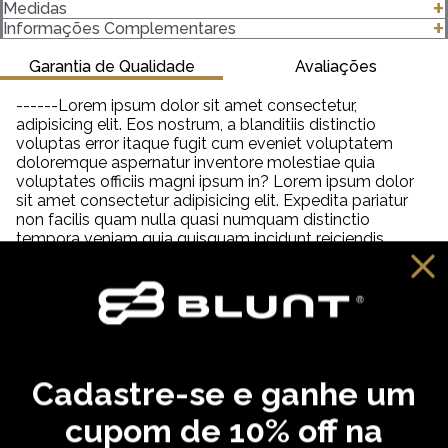
O Gorro Color possui modelagem moderna e detalhe de
Medidas
barra com vira. Ideal para compor looks despojados e atuais,
clique para abrir as medidas
Informações Complementares
perfeito para os dias de temperaturas amenas.
Garantia de Qualidade
Avaliações
------Lorem ipsum dolor sit amet consectetur,
adipisicing elit. Eos nostrum, a blanditiis distinctio
voluptas error itaque fugit cum eveniet voluptatem
doloremque aspernatur inventore molestiae quia
voluptates officiis magni ipsum in? Lorem ipsum dolor
sit amet consectetur adipisicing elit. Expedita pariatur
non facilis quam nulla quasi numquam distinctio
tempora veniam quia quisquam incidunt reiciendis,
saepe neque unde labore illum dolor provident. Lorem
ipsum dolor sit amet consectetur adipisicing elit. Aut
distinctio adipisci hic molestiae, amet quibusdam
cupiditate inventore fugit eveniet aliquam similique
praesentium debitis ab necessitatibus, dolorem
reprehenderit neque tempora dolore?
Cadastre-se e ganhe um
VOCÊ PODE GOSTAR
cupom de 10% off na
,
,
,