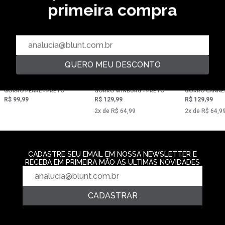
primeira compra
QUERO MEU DESCONTO
GORRO PEARL - PRETO
GORRO WINBURG - PRETO
GORRO CANNES
R$ 99,99
R$ 129,99
R$ 129,99
2‌x de R$ 64,99
2‌x de R$ 64,9
CADASTRE SEU EMAIL EM NOSSA NEWSLETTER E
RECEBA EM PRIMEIRA MÃO AS ULTIMAS NOVIDADES
CADASTRAR