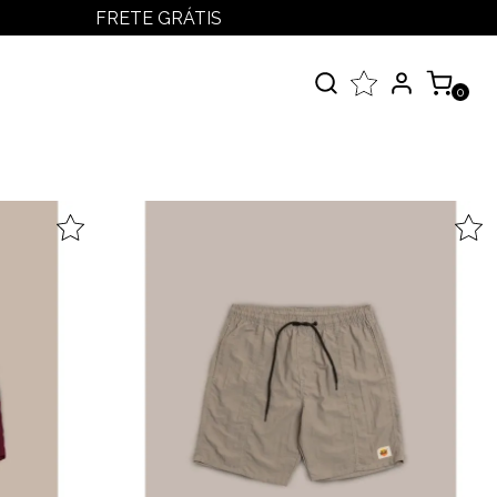
FRETE GRÁTIS
LOGIN
MEUS PEDIDOS
0
MINHA CONTA
çados
 Todos
elos