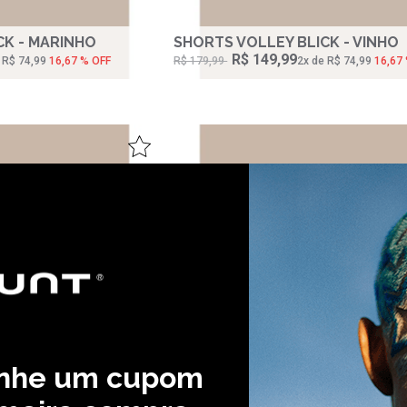
CK - MARINHO
SHORTS VOLLEY BLICK - VINHO
R$ 149,99
e R$ 74,99
16,67 % OFF
R$ 179,99
2‌x de R$ 74,99
16,67
anhe um cupom