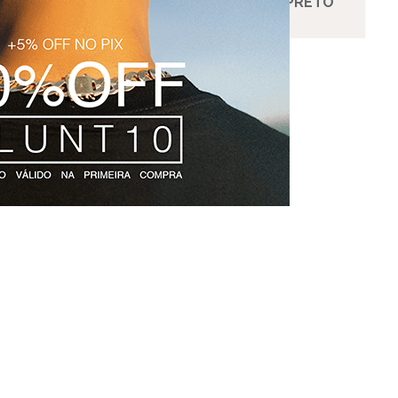
HO
SHORTS VOLLEY QUASAR - PRETO
R$ 199,99
3‌x de R$ 66,66