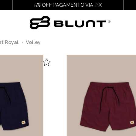
5% OFF PAGAMENTO VIA PIX
Outros
Acessórios
Cal
rt Royal
Volley
Ver Todos
Ver Todos
Ver
Juvenil
Chaveiros E Adesivos
Chin
Feminino
Cuecas
Packs
Gorros
Pochetes
Mochilas
Meias
Bags
Bonés
Bucket
Carteiras