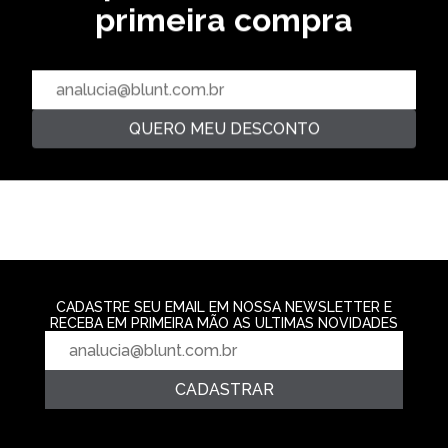
primeira compra
GORRO GOTT - BEGE
GORRO LOGO -
R$ 99,99
GORRO RENNES - VERDE
R$ 89,99
R$ 109,99
R$ 99,99
R$ 129,99
9,09 % OFF
23,08 % OFF
QUERO MEU DESCONTO
CADASTRE SEU EMAIL EM NOSSA NEWSLETTER E
RECEBA EM PRIMEIRA MÃO AS ULTIMAS NOVIDADES
CADASTRAR