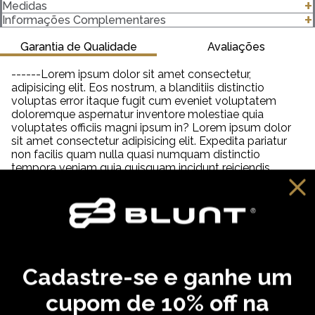
O Gorro Pearl é confortável, alem da altíssima qualidade
Medidas
confeccionado com tecido 100% acrílico e cheio de estilo
clique para abrir as medidas
Informações Complementares
Garantia de Qualidade
Avaliações
------Lorem ipsum dolor sit amet consectetur,
adipisicing elit. Eos nostrum, a blanditiis distinctio
voluptas error itaque fugit cum eveniet voluptatem
doloremque aspernatur inventore molestiae quia
voluptates officiis magni ipsum in? Lorem ipsum dolor
sit amet consectetur adipisicing elit. Expedita pariatur
non facilis quam nulla quasi numquam distinctio
tempora veniam quia quisquam incidunt reiciendis,
saepe neque unde labore illum dolor provident. Lorem
ipsum dolor sit amet consectetur adipisicing elit. Aut
distinctio adipisci hic molestiae, amet quibusdam
cupiditate inventore fugit eveniet aliquam similique
praesentium debitis ab necessitatibus, dolorem
reprehenderit neque tempora dolore?
Cadastre-se e ganhe um
VOCÊ PODE GOSTAR
cupom de 10% off na