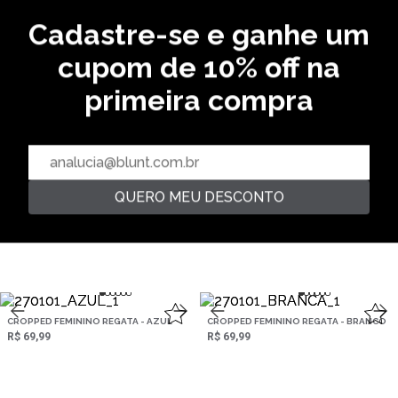
CROPPED FEMININO REGATA - PRETO
Cadastre-se e ganhe um
R$ 69,99
cupom de 10% off na
primeira compra
QUERO MEU DESCONTO
CROPPED FEMININO REGATA - CREME
R$ 69,99
CROPPED FEMININO REGATA - AZUL
CROPPED FEMININO REGATA - BRANCO
R$ 69,99
R$ 69,99