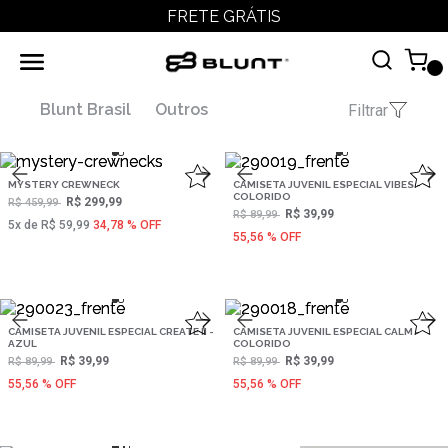
FRETE GRÁTIS
Blunt Brasil
Outros
Filtrar
MYSTERY CREWNECK
CAMISETA JUVENIL ESPECIAL VIBES -
COLORIDO
R$ 299,99
R$ 459,99
R$ 39,99
R$ 89,99
5‌x de R$ 59,99
34,78 % OFF
55,56 % OFF
CAMISETA JUVENIL ESPECIAL CREATE II -
CAMISETA JUVENIL ESPECIAL CALM -
AZUL
COLORIDO
R$ 39,99
R$ 39,99
R$ 89,99
R$ 89,99
55,56 % OFF
55,56 % OFF