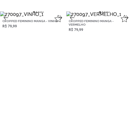
CROPPED FEMININO MANGA - VINHO
CROPPED FEMININO MANGA -
VERMELHO
R$ 79,99
R$ 79,99
CROPPED FEMININO MANGA - MARROM
CROPPED FEMININO MANGA - BRANCO
R$ 79,99
R$ 79,99
BUNDLE BLUNT BOX
CAMISETAS JUVENIL HEADBANGER -
HOMUS
R$ 249,99
R$ 349,99
R$ 109,90
4‌x de R$ 62,49
28,57 % OFF
2‌x de R$ 54,95