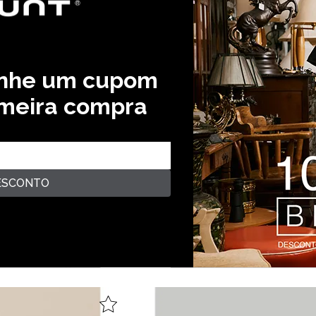
anhe um cupom
imeira compra
ESCONTO
GORRO BLUNT MELANGE - CINZ
 ZEBRA
ESCURO
R$ 69,99
R$ 79,99
12,5 % OFF