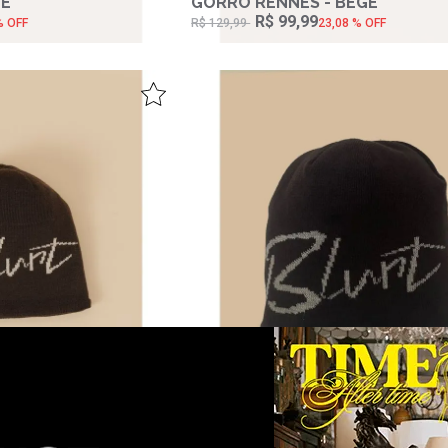
GE
GORRO RENNES - BEGE
R$ 99,99
% OFF
R$ 129,99
23,08 % OFF
RROM
GORRO REIMS - PRETO
R$ 99,99
% OFF
R$ 129,99
23,08 % OFF