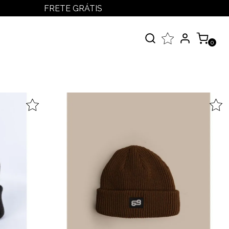
FRETE GRÁTIS
LOGIN
MEUS PEDIDOS
0
MINHA CONTA
çados
 Todos
elos