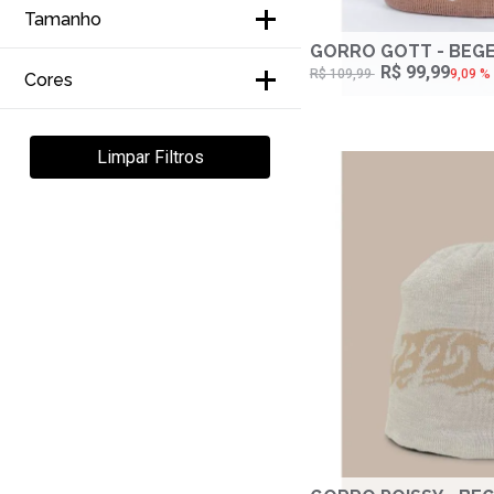
Bordado (3)
Records Tour (5)
Tamanho
Estampada (4)
GORRO GOTT - BEG
Pub (4)
R$ 99,99
ÚNICO (27)
R$ 109,99
9,09 %
Cores
Etiqueta (4)
Museum (1)
Amarelo (1)
Listrada (1)
Limpar Filtros
Sensorial (1)
Areia (1)
Inverno (7)
Azul (1)
Ultra Phase (1)
Bege (6)
Caqui (2)
Cinza (2)
Limão (1)
Marrom (2)