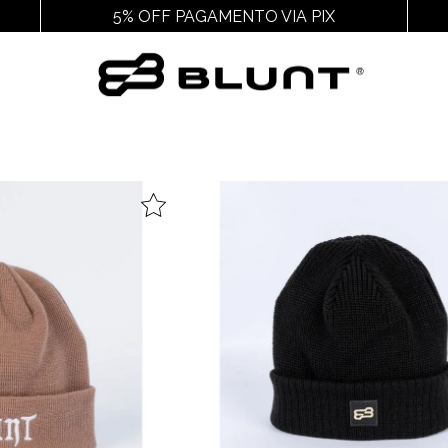
5% OFF PAGAMENTO VIA PIX
Outros
Acessórios
Cal
Ver Todos
Ver Todos
Ver
Juvenil
Chaveiros E Adesivos
Chin
Feminino
Cuecas
Packs
Gorros
Pochetes
Mochilas
Meias
Bags
Bonés
Bucket
Carteiras