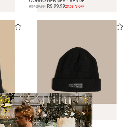
GORRO RENNES - VERDE
R$ 99,99
R$ 129,99
23,08 % OFF
GORRO WINBURG - PRETO
R$ 129,99
2‌x de R$ 64,99